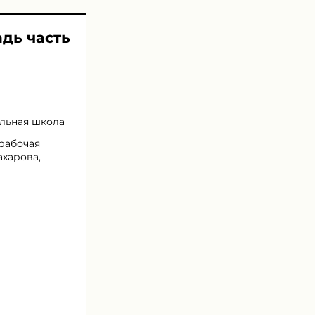
адь часть
альная школа
 рабочая
ахарова,