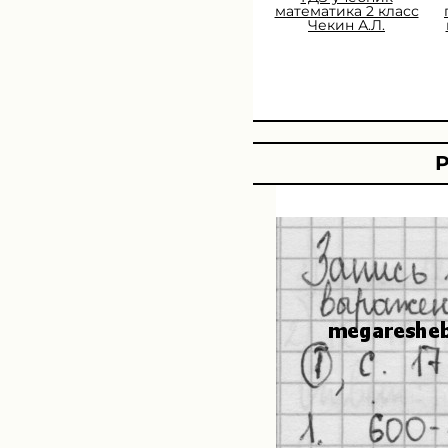
математика 2 класс
Чекин А.Л.
Р