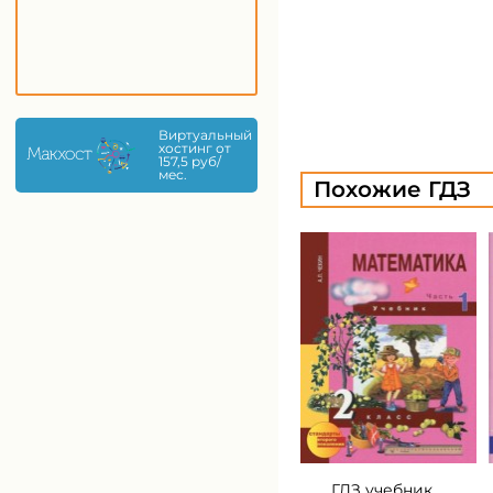
Виртуальный
хостинг от
157,5 руб/
мес.
Похожие ГДЗ
ГДЗ учебник