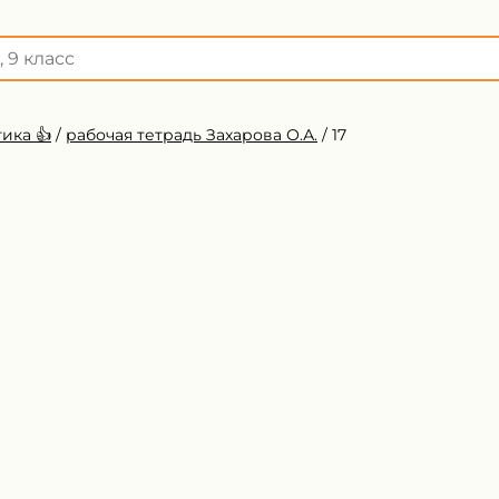
ика 👍
/
рабочая тетрадь Захарова О.А.
/
17