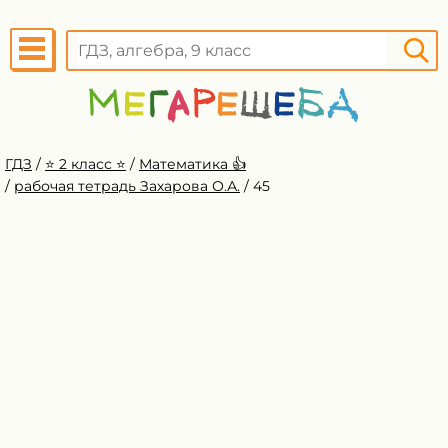
ГДЗ
/
⭐️ 2 класс ⭐️
/
Математика 👍
/
рабочая тетрадь Захарова О.А.
/
45