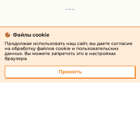
Файлы cookie
Продолжая использовать наш сайт, вы даете согласие
на обработку файлов cookie и пользовательских
данных. Вы можете запретить это в настройках
браузера.
Принять
© 2026 «megaresheba.ru»
admin@megaresheba.ru
Виртуальный
хостинг от
157,5 руб/
мес.