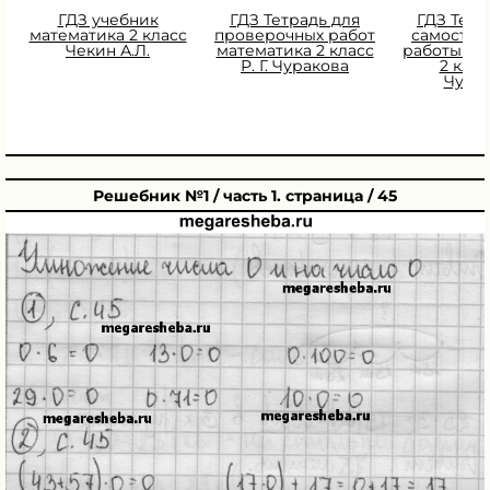
ГДЗ учебник
ГДЗ Тетрадь для
ГДЗ Тетр
математика 2 класс
проверочных работ
самостоя
Чекин А.Л.
математика 2 класс
работы ма
Р. Г. Чуракова
2 класс
Чура
Решебник №1 / часть 1. страница / 45