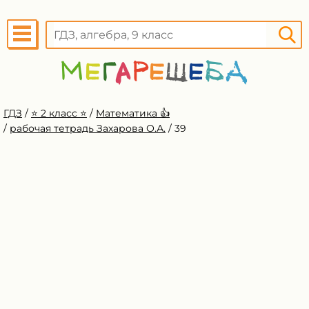
ГДЗ
/
⭐️ 2 класс ⭐️
/
Математика 👍
/
рабочая тетрадь Захарова О.А.
/
39