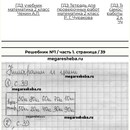
ГДЗ учебник
ГДЗ Тетрадь для
ГДЗ Тетр
математика 2 класс
проверочных работ
самостоя
Чекин А.Л.
математика 2 класс
работы ма
Р. Г. Чуракова
2 класс
Чура
Решебник №1 / часть 1. страница / 39