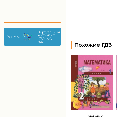
Виртуальный
хостинг от
157,5 руб/
мес.
Похожие ГДЗ
ГДЗ учебник