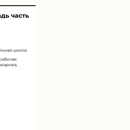
адь часть
альная школа
 рабочая
Захарова,