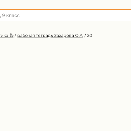
ика 👍
/
рабочая тетрадь Захарова О.А.
/
20