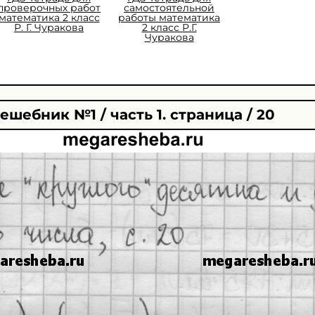
проверочных работ
самостоятельной
математика 2 класс
работы математика
Р. Г. Чуракова
2 класс Р.Г.
Чуракова
ешебник №1 / часть 1. страница / 20