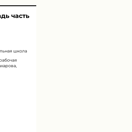
адь часть
альная школа
 рабочая
ахарова,