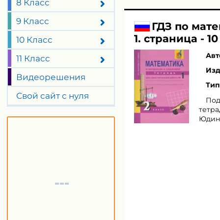
8 Класс
9 Класс
ГДЗ по мате
1. страница - 10
10 Класс
Авт
11 Класс
Изд
Видеорешения
Тип
Свой сайт с нуля
Под
тетра
Юдина