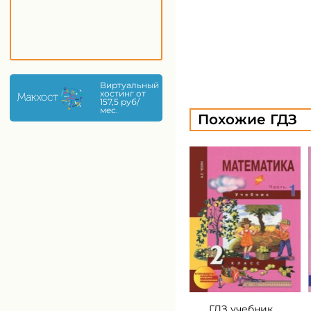
Виртуальный
хостинг от
157,5 руб/
мес.
Похожие ГДЗ
ГДЗ учебник