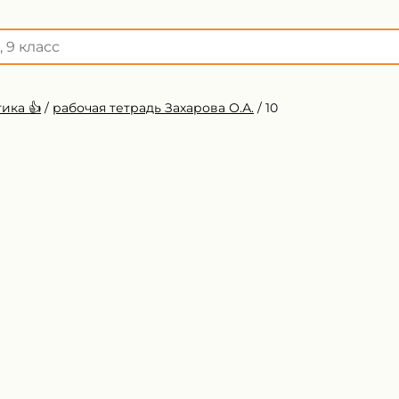
ика 👍
/
рабочая тетрадь Захарова О.А.
/
10