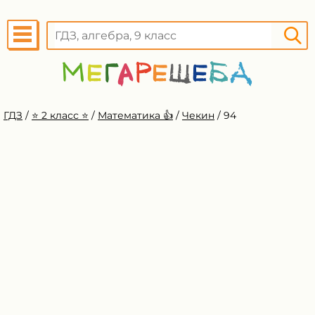
ГДЗ
/
⭐️ 2 класс ⭐️
/
Математика 👍
/
Чекин
/
94