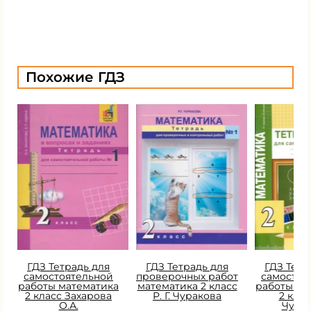
Похожие ГДЗ
ГДЗ Тетрадь для
ГДЗ Тетрадь для
ГДЗ Тетр
самостоятельной
проверочных работ
самостоя
работы математика
математика 2 класс
работы ма
2 класс Захарова
Р. Г. Чуракова
2 класс
О.А.
Чура