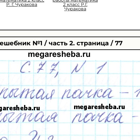
Р. Г. Чуракова
2 класс Р.Г.
Чуракова
ешебник №1 / часть 2. страница / 77