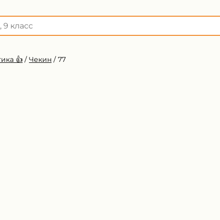
ика 👍
/
Чекин
/
77