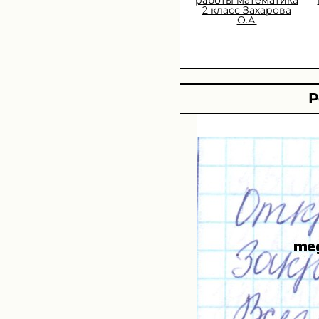
2 класс Захарова
О.А.
Р