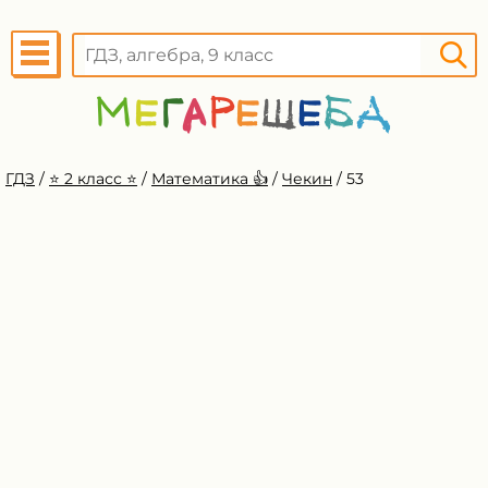
ГДЗ
/
⭐️ 2 класс ⭐️
/
Математика 👍
/
Чекин
/
53