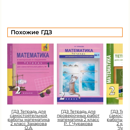
Похожие ГДЗ
ГДЗ Тетрадь для
ГДЗ Тетрадь для
ГДЗ Тетр
самостоятельной
проверочных работ
самостоя
работы математика
математика 2 класс
работы ма
2 класс Захарова
Р. Г. Чуракова
2 класс
О.А.
Чура