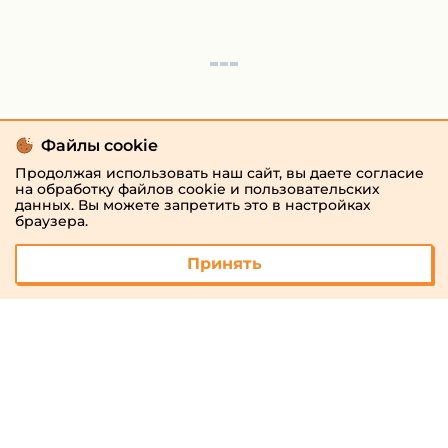
Файлы cookie
Продолжая использовать наш сайт, вы даете согласие
на обработку файлов cookie и пользовательских
данных. Вы можете запретить это в настройках
браузера.
Принять
© 2026 «megaresheba.ru»
admin@megaresheba.ru
Виртуальный
хостинг от
157,5 руб/
мес.