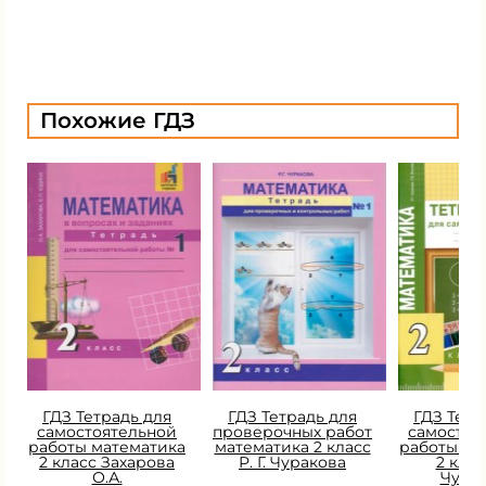
Похожие ГДЗ
ГДЗ Тетрадь для
ГДЗ Тетрадь для
ГДЗ Тетр
самостоятельной
проверочных работ
самостоя
работы математика
математика 2 класс
работы ма
2 класс Захарова
Р. Г. Чуракова
2 класс
О.А.
Чура