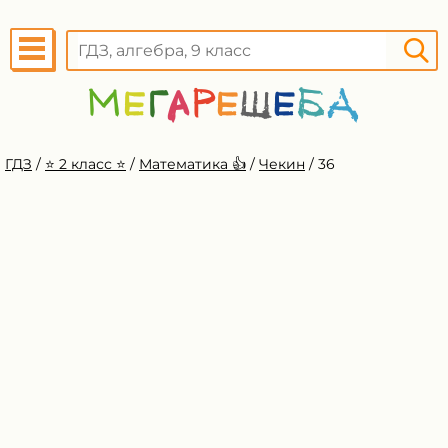
ГДЗ
/
⭐️ 2 класс ⭐️
/
Математика 👍
/
Чекин
/
36