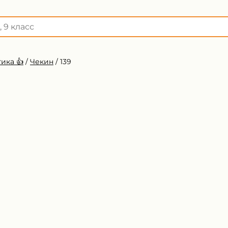
ика 👍
/
Чекин
/
139