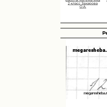
2 класс Захарова
О.А.
Р