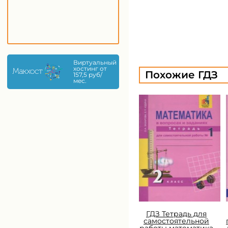
Виртуальный
хостинг от
Похожие ГДЗ
157,5 руб/
мес.
ГДЗ Тетрадь для
самостоятельной
работы математика