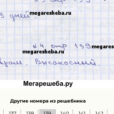
Другие номера из решебника
137
138
139
140
141
142