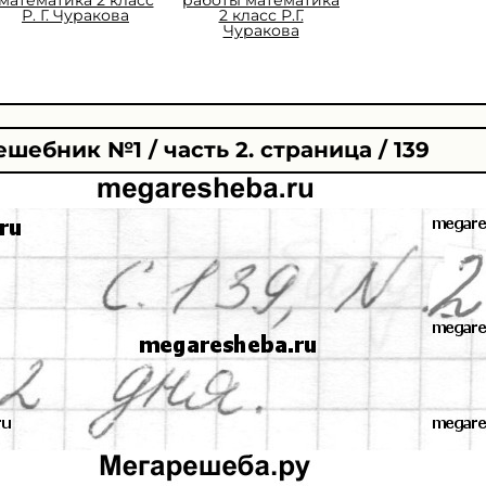
Р. Г. Чуракова
2 класс Р.Г.
Чуракова
ешебник №1 / часть 2. страница / 139