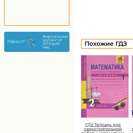
Виртуальный
хостинг от
Похожие ГДЗ
157,5 руб/
мес.
ГДЗ Тетрадь для
самостоятельной
работы математика