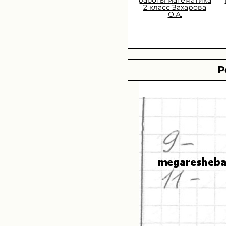
2 класс Захарова
О.А.
Р