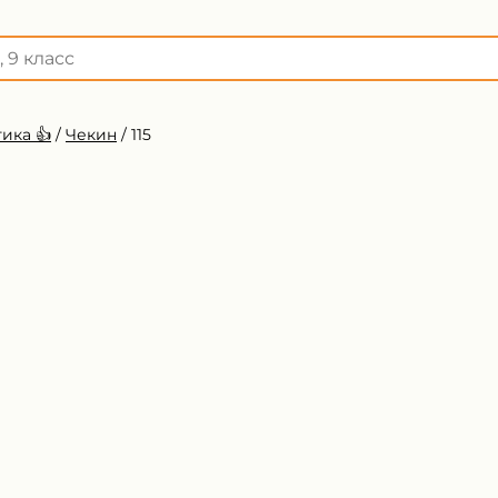
ика 👍
/
Чекин
/
115