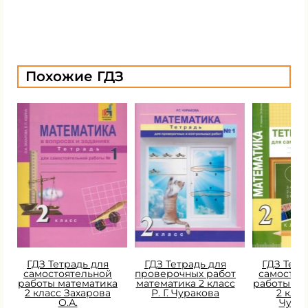
Похожие ГДЗ
ГДЗ Тетрадь для
ГДЗ Тетрадь для
ГДЗ Тетр
самостоятельной
проверочных работ
самостоя
работы математика
математика 2 класс
работы ма
2 класс Захарова
Р. Г. Чуракова
2 класс
О.А.
Чура