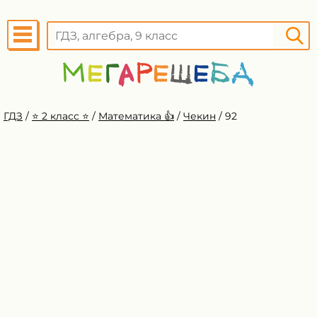
ГДЗ
/
⭐️ 2 класс ⭐️
/
Математика 👍
/
Чекин
/
92