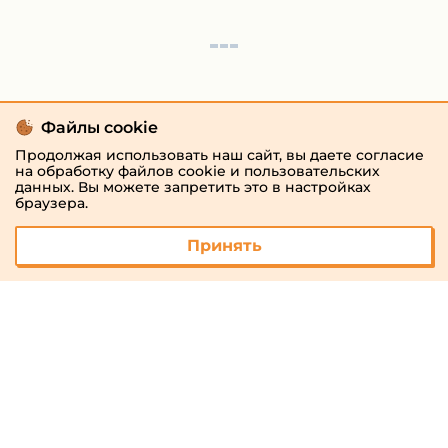
Файлы cookie
Продолжая использовать наш сайт, вы даете согласие
на обработку файлов cookie и пользовательских
данных. Вы можете запретить это в настройках
браузера.
Принять
© 2026 «megaresheba.ru»
admin@megaresheba.ru
Виртуальный
хостинг от
157,5 руб/
мес.