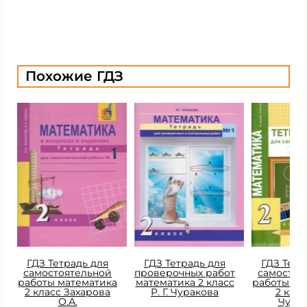
Похожие ГДЗ
ГДЗ Тетрадь для
ГДЗ Тетрадь для
ГДЗ Тетр
самостоятельной
проверочных работ
самостоя
работы математика
математика 2 класс
работы ма
2 класс Захарова
Р. Г. Чуракова
2 класс
О.А.
Чура