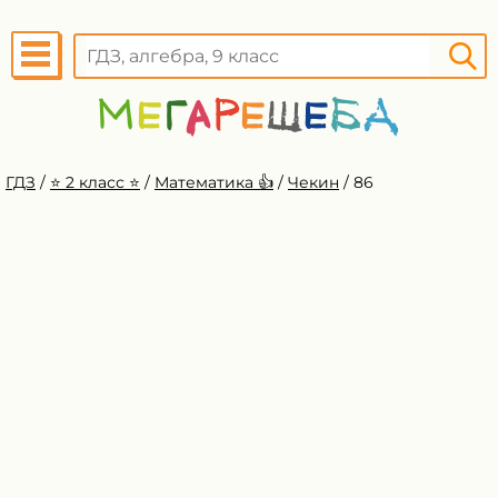
ГДЗ
/
⭐️ 2 класс ⭐️
/
Математика 👍
/
Чекин
/
86