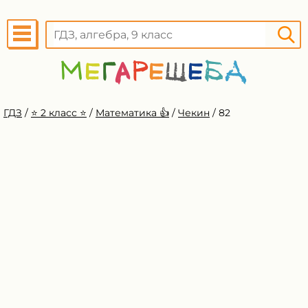
ГДЗ
/
⭐️ 2 класс ⭐️
/
Математика 👍
/
Чекин
/
82