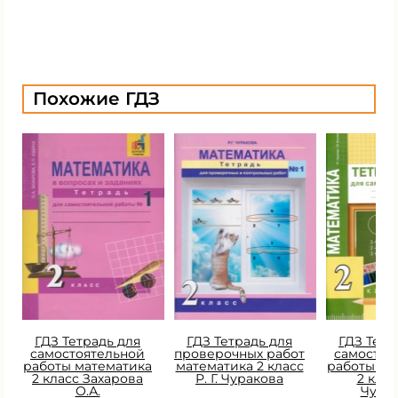
Похожие ГДЗ
ГДЗ Тетрадь для
ГДЗ Тетрадь для
ГДЗ Тетр
самостоятельной
проверочных работ
самостоя
работы математика
математика 2 класс
работы ма
2 класс Захарова
Р. Г. Чуракова
2 класс
О.А.
Чура