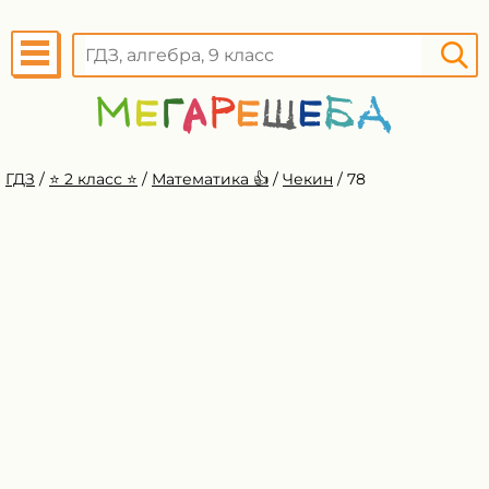
ГДЗ
/
⭐️ 2 класс ⭐️
/
Математика 👍
/
Чекин
/
78