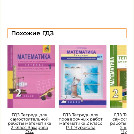
Похожие ГДЗ
ГДЗ Тетрадь для
ГДЗ Тетрадь для
ГДЗ Тетр
самостоятельной
проверочных работ
самостоя
работы математика
математика 2 класс
работы ма
2 класс Захарова
Р. Г. Чуракова
2 класс
О.А.
Чура