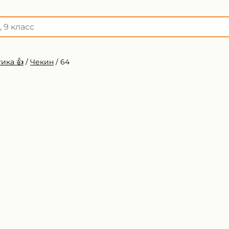
ика 👍
/
Чекин
/
64