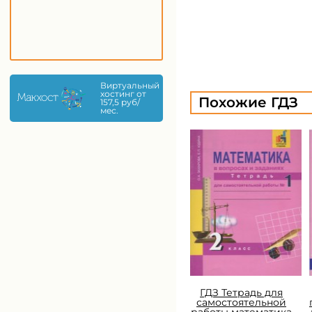
Виртуальный
хостинг от
Похожие ГДЗ
157,5 руб/
мес.
ГДЗ Тетрадь для
самостоятельной
работы математика