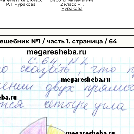
Р. Г. Чуракова
2 класс Р.Г.
Чуракова
ешебник №1 / часть 1. страница / 64