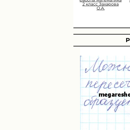
2 класс Захарова
О.А.
Р