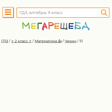
ГДЗ
/
⭐️ 2 класс ⭐️
/
Математика 👍
/
Чекин
/
51