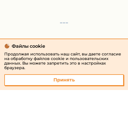
Файлы cookie
Продолжая использовать наш сайт, вы даете согласие
на обработку файлов cookie и пользовательских
данных. Вы можете запретить это в настройках
браузера.
Принять
© 2026 «megaresheba.ru»
admin@megaresheba.ru
Виртуальный
хостинг от
157,5 руб/
мес.