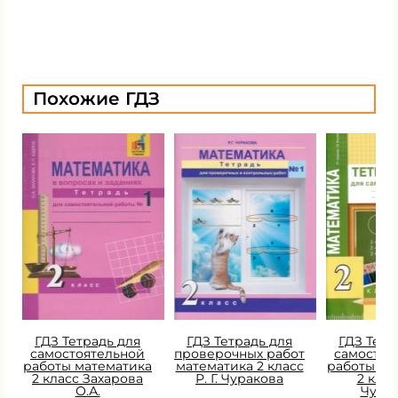
Похожие ГДЗ
ГДЗ Тетрадь для
ГДЗ Тетрадь для
ГДЗ Тетр
самостоятельной
проверочных работ
самостоя
работы математика
математика 2 класс
работы ма
2 класс Захарова
Р. Г. Чуракова
2 класс
О.А.
Чура