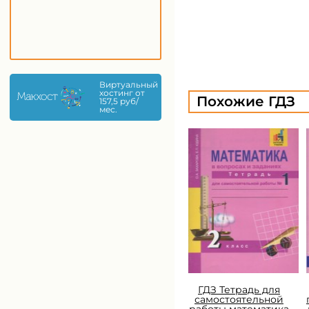
Виртуальный
хостинг от
Похожие ГДЗ
157,5 руб/
мес.
ГДЗ Тетрадь для
самостоятельной
работы математика