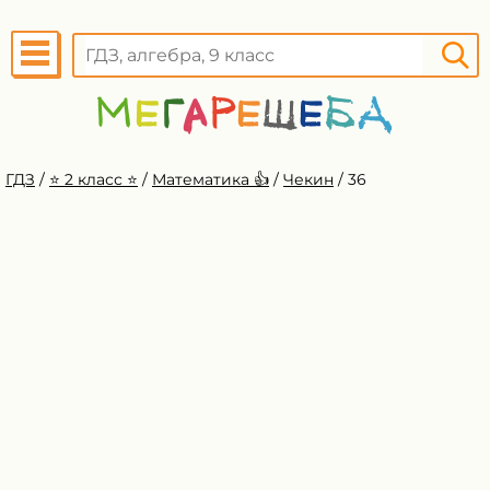
ГДЗ
/
⭐️ 2 класс ⭐️
/
Математика 👍
/
Чекин
/
36