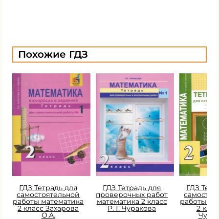
Похожие ГДЗ
ГДЗ Тетрадь для
ГДЗ Тетрадь для
ГДЗ Тетр
самостоятельной
проверочных работ
самостоя
работы математика
математика 2 класс
работы ма
2 класс Захарова
Р. Г. Чуракова
2 класс
О.А.
Чура