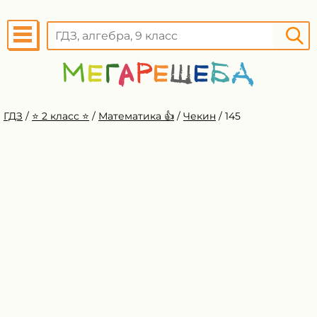
ГДЗ
/
⭐️ 2 класс ⭐️
/
Математика 👍
/
Чекин
/
145