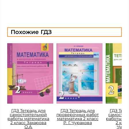
Похожие ГДЗ
ГДЗ Тетрадь для
ГДЗ Тетрадь для
ГДЗ Тетр
самостоятельной
проверочных работ
самостоя
работы математика
математика 2 класс
работы ма
2 класс Захарова
Р. Г. Чуракова
2 класс
О.А.
Чура