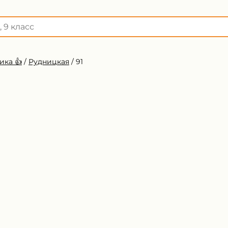
ика 👍
/
Рудницкая
/
91