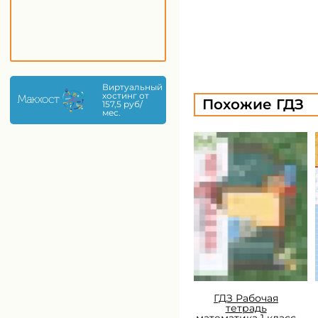
Виртуальный
хостинг от
Похожие ГДЗ
157,5 руб/
мес.
ГДЗ Рабочая
тетрадь
математика 1 класс