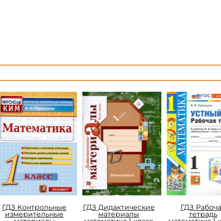
ГДЗ Контрольные
ГДЗ Дидактические
ГДЗ Рабоч
измерительные
материалы
тетрадь
материалы
математика 1 класс
математика 1 