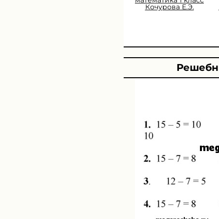
Кочурова Е.Э.
Решебни