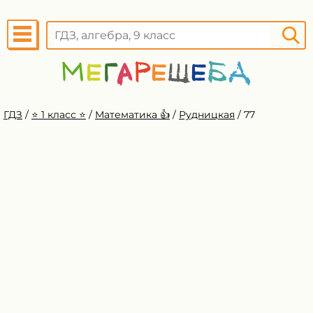
ГДЗ
/
⭐️ 1 класс ⭐️
/
Математика 👍
/
Рудницкая
/
77