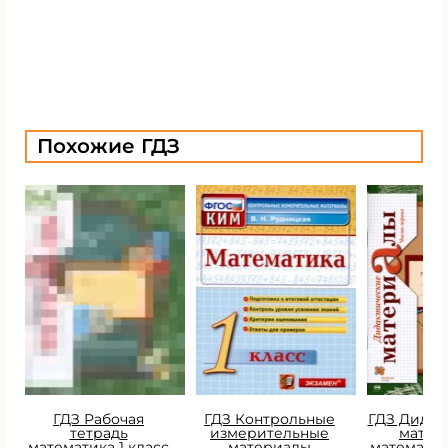
Похожие ГДЗ
ГДЗ Рабочая
ГДЗ Контрольные
ГДЗ Дидак
тетрадь
измерительные
матер
математика 1 класс
материалы
математик