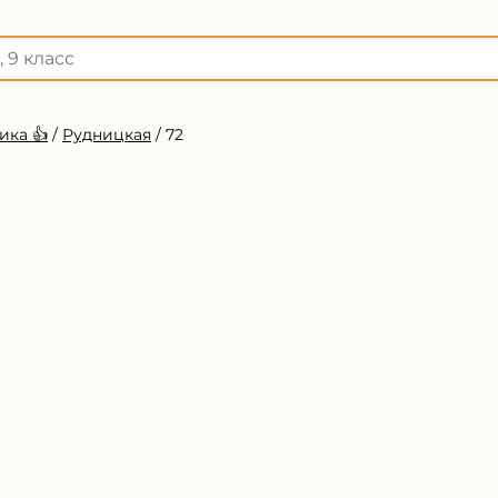
ика 👍
/
Рудницкая
/
72