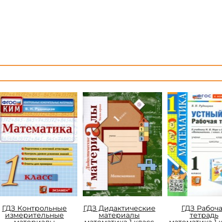
ГДЗ Контрольные
ГДЗ Дидактические
ГДЗ Рабоч
измерительные
материалы
тетрадь
материалы
математика 1 класс
математика 1 