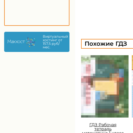
Виртуальный
хостинг от
Похожие ГДЗ
157,5 руб/
мес.
ГДЗ Рабочая
тетрадь
математика 1 класс