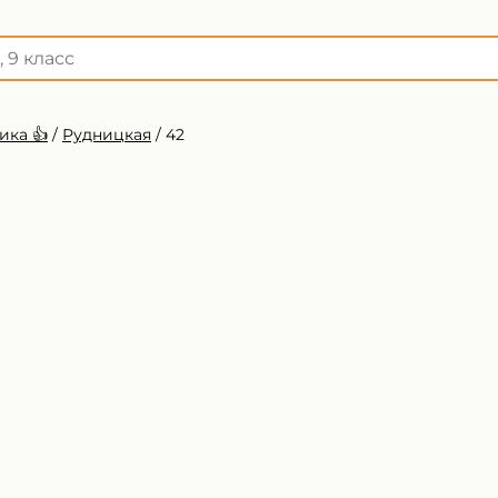
ика 👍
/
Рудницкая
/
42