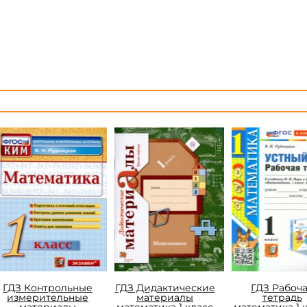
ГДЗ Контрольные
ГДЗ Дидактические
ГДЗ Рабоч
измерительные
материалы
тетрадь
материалы
математика 1 класс
математика 1 