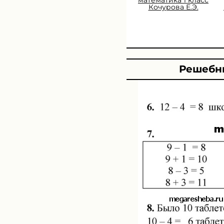
Кочурова Е.Э.
Решебни