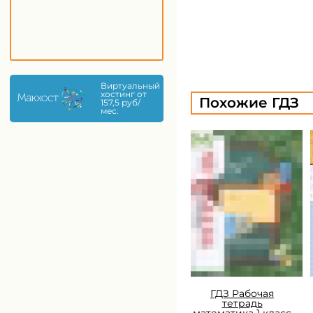
Виртуальный
хостинг от
Похожие ГДЗ
157,5 руб/
мес.
ГДЗ Рабочая
тетрадь
математика 1 класс