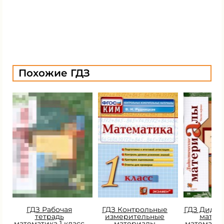
Похожие ГДЗ
ГДЗ Рабочая
ГДЗ Контрольные
ГДЗ Дидак
тетрадь
измерительные
матер
математика 1 класс
материалы
математик