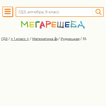
ГДЗ
/
⭐️ 1 класс ⭐️
/
Математика 👍
/
Рудницкая
/
35