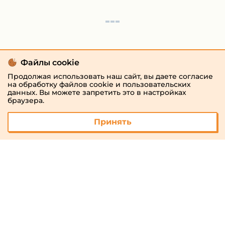
Файлы cookie
Продолжая использовать наш сайт, вы даете согласие
на обработку файлов cookie и пользовательских
данных. Вы можете запретить это в настройках
браузера.
Принять
© 2026 «megaresheba.ru»
admin@megaresheba.ru
Виртуальный
хостинг от
157,5 руб/
мес.