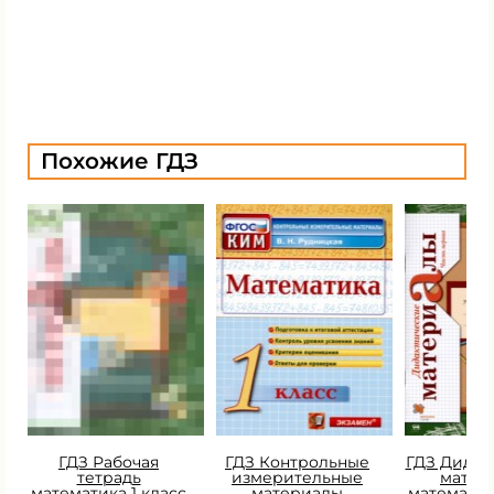
Похожие ГДЗ
ГДЗ Рабочая
ГДЗ Контрольные
ГДЗ Дидак
тетрадь
измерительные
матер
математика 1 класс
материалы
математик