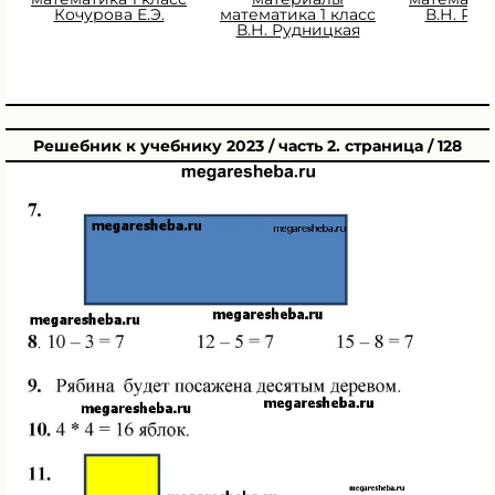
Кочурова Е.Э.
математика 1 класс
В.Н. Ру
В.Н. Рудницкая
Решебник к учебнику 2023 / часть 2. страница / 128