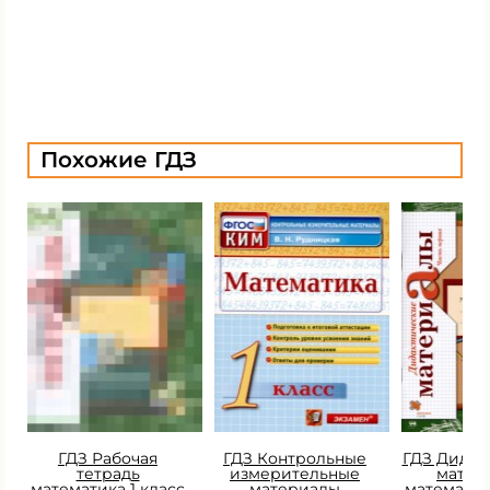
Похожие ГДЗ
ГДЗ Рабочая
ГДЗ Контрольные
ГДЗ Дидак
тетрадь
измерительные
матер
математика 1 класс
материалы
математик