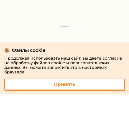
Файлы cookie
Продолжая использовать наш сайт, вы даете согласие
на обработку файлов cookie и пользовательских
данных. Вы можете запретить это в настройках
браузера.
Принять
© 2026 «megaresheba.ru»
admin@megaresheba.ru
Виртуальный
хостинг от
157,5 руб/
мес.