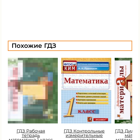
Похожие ГДЗ
ГДЗ Рабочая
ГДЗ Контрольные
ГДЗ Дидак
тетрадь
измерительные
матер
математика 1 класс
материалы
математик