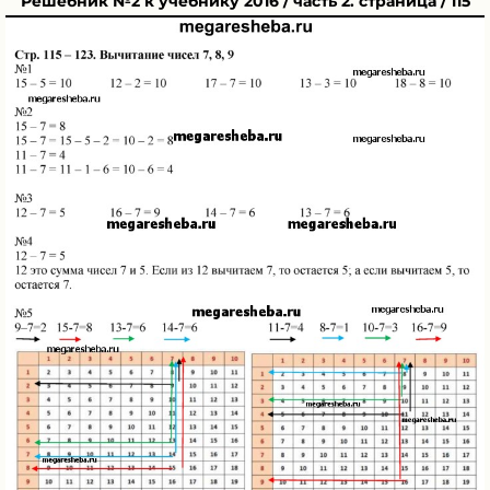
Решебник №2 к учебнику 2016 / часть 2. страница / 115