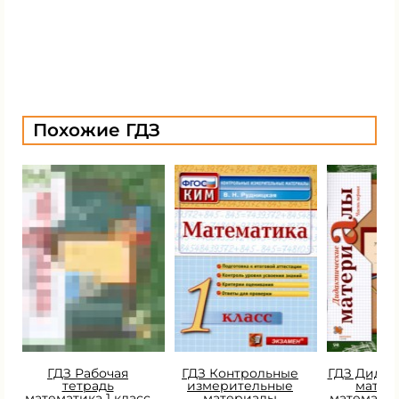
Похожие ГДЗ
ГДЗ Рабочая
ГДЗ Контрольные
ГДЗ Дидак
тетрадь
измерительные
матер
математика 1 класс
материалы
математик