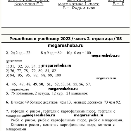
Кочурова Е.Э.
математика 1 класс
В.Н. Ру
В.Н. Рудницкая
Решебник к учебнику 2023 / часть 2. страница / 115