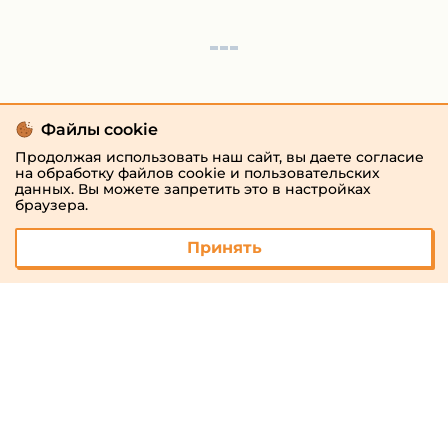
Файлы cookie
Продолжая использовать наш сайт, вы даете согласие
на обработку файлов cookie и пользовательских
данных. Вы можете запретить это в настройках
браузера.
Принять
© 2026 «megaresheba.ru»
admin@megaresheba.ru
Виртуальный
хостинг от
157,5 руб/
мес.