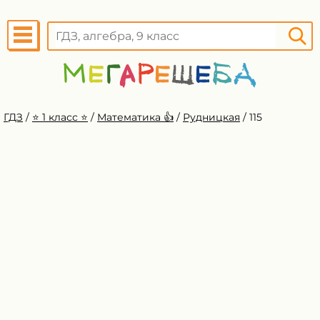
ГДЗ
/
⭐️ 1 класс ⭐️
/
Математика 👍
/
Рудницкая
/
115