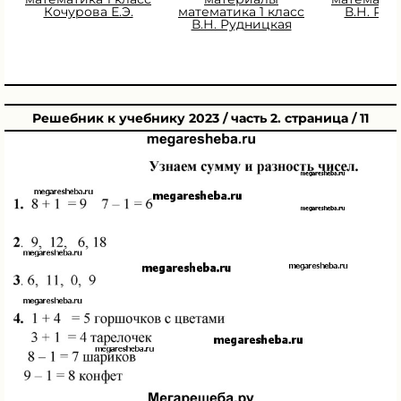
Кочурова Е.Э.
математика 1 класс
В.Н. Ру
В.Н. Рудницкая
Решебник к учебнику 2023 / часть 2. страница / 11