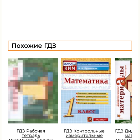
Похожие ГДЗ
ГДЗ Рабочая
ГДЗ Контрольные
ГДЗ Дидак
тетрадь
измерительные
матер
математика 1 класс
материалы
математик