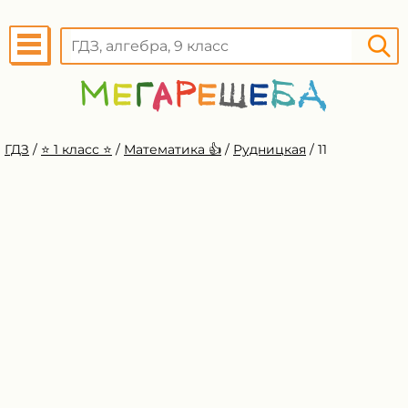
ГДЗ
/
⭐️ 1 класс ⭐️
/
Математика 👍
/
Рудницкая
/
11