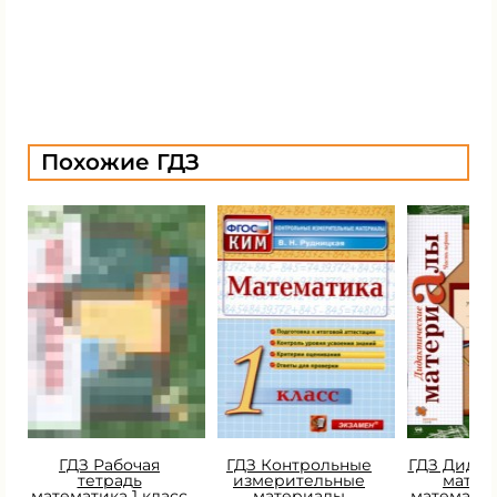
Похожие ГДЗ
ГДЗ Рабочая
ГДЗ Контрольные
ГДЗ Дидак
тетрадь
измерительные
матер
математика 1 класс
материалы
математик