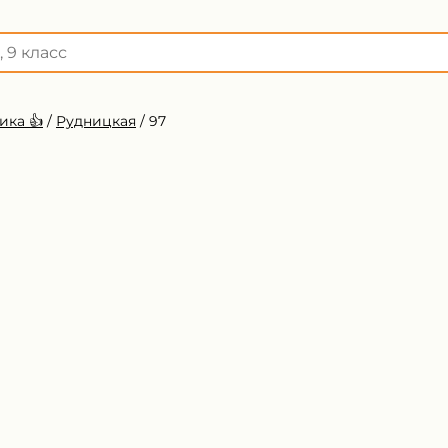
ика 👍
/
Рудницкая
/
97