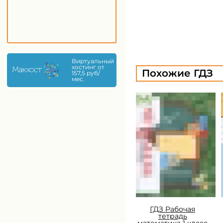
Виртуальный
хостинг от
Похожие ГДЗ
157,5 руб/
мес.
ГДЗ Рабочая
тетрадь
математика 1 класс