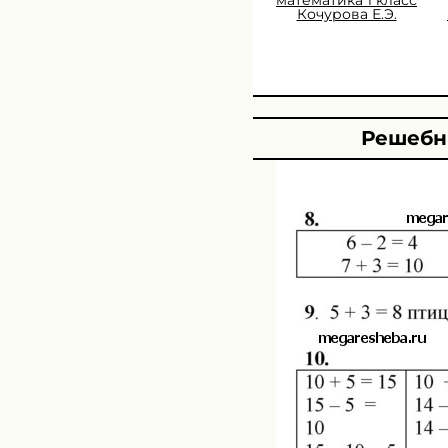
Кочурова Е.Э.
Решебни