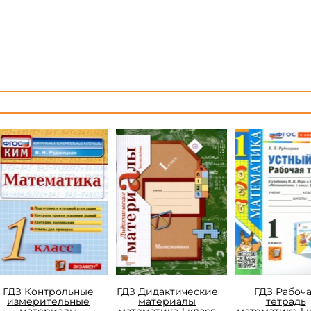
ГДЗ Контрольные
ГДЗ Дидактические
ГДЗ Рабоч
измерительные
материалы
тетрадь
материалы
математика 1 класс
математика 1 