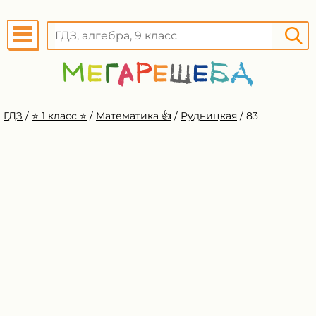
ГДЗ
/
⭐️ 1 класс ⭐️
/
Математика 👍
/
Рудницкая
/
83