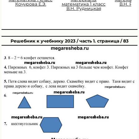
Кочурова Е.Э.
математика 1 класс
В.Н. Ру
В.Н. Рудницкая
Решебник к учебнику 2023 / часть 1. страница / 83