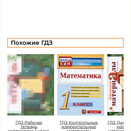
Похожие ГДЗ
ГДЗ Рабочая
ГДЗ Контрольные
ГДЗ Дидак
тетрадь
измерительные
матер
математика 1 класс
материалы
математик