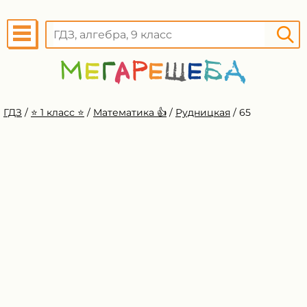
ГДЗ
/
⭐️ 1 класс ⭐️
/
Математика 👍
/
Рудницкая
/
65