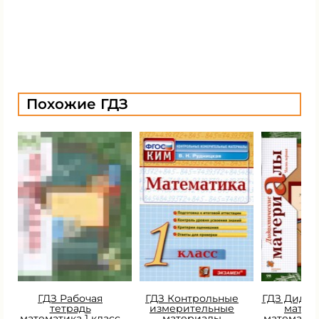
Похожие ГДЗ
ГДЗ Рабочая
ГДЗ Контрольные
ГДЗ Дидак
тетрадь
измерительные
матер
математика 1 класс
материалы
математик