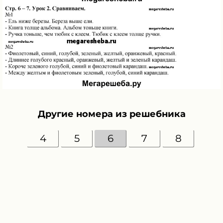
Другие номера из решебника
4
5
6
7
8