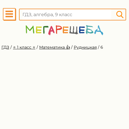
ГДЗ
/
⭐️ 1 класс ⭐️
/
Математика 👍
/
Рудницкая
/
6