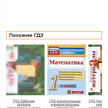
Похожие ГДЗ
ГДЗ Рабочая
ГДЗ Контрольные
ГДЗ Дидак
тетрадь
измерительные
матер
математика 1 класс
материалы
математик