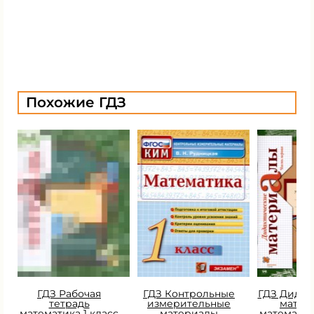
Похожие ГДЗ
ГДЗ Рабочая
ГДЗ Контрольные
ГДЗ Дидак
тетрадь
измерительные
матер
математика 1 класс
материалы
математик