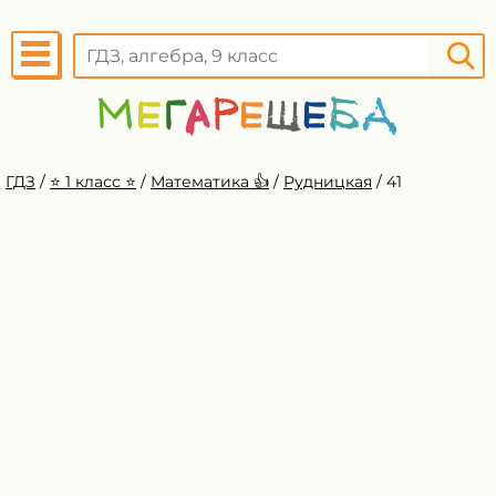
ГДЗ
/
⭐️ 1 класс ⭐️
/
Математика 👍
/
Рудницкая
/
41