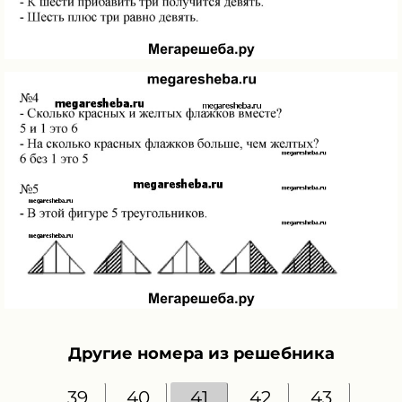
Другие номера из решебника
39
40
41
42
43