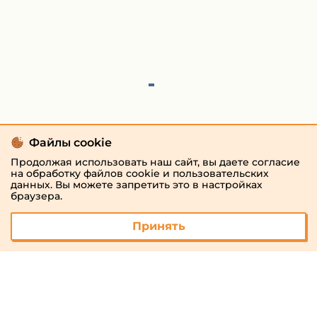
Файлы cookie
Продолжая использовать наш сайт, вы даете согласие
на обработку файлов cookie и пользовательских
данных. Вы можете запретить это в настройках
браузера.
Принять
© 2026 «megaresheba.ru»
admin@megaresheba.ru
Виртуальный
хостинг от
157,5 руб/