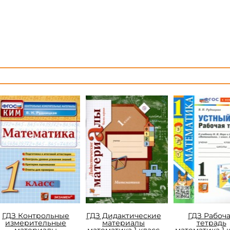
ГДЗ Контрольные
ГДЗ Дидактические
ГДЗ Рабоч
измерительные
материалы
тетрадь
материалы
математика 1 класс
математика 1 