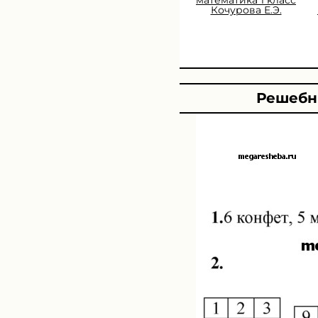
Кочурова Е.Э.
Решебни