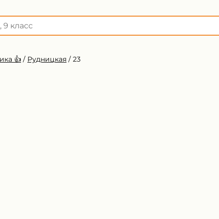
ика 👍
/
Рудницкая
/
23