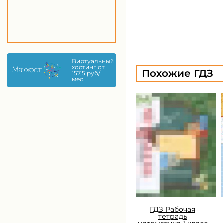
Виртуальный
хостинг от
Похожие ГДЗ
157,5 руб/
мес.
ГДЗ Рабочая
тетрадь
математика 1 класс