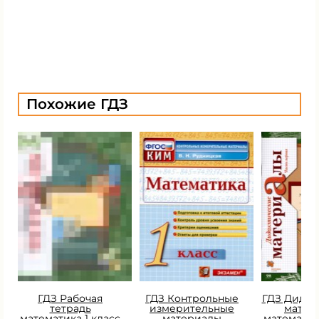
Похожие ГДЗ
ГДЗ Рабочая
ГДЗ Контрольные
ГДЗ Дидак
тетрадь
измерительные
матер
математика 1 класс
материалы
математик