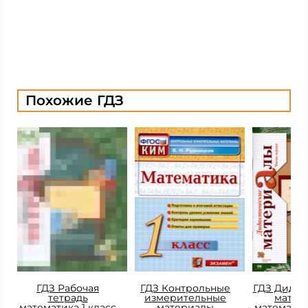
Похожие ГДЗ
ГДЗ Рабочая
ГДЗ Контрольные
ГДЗ Дидак
тетрадь
измерительные
матер
математика 1 класс
материалы
математик