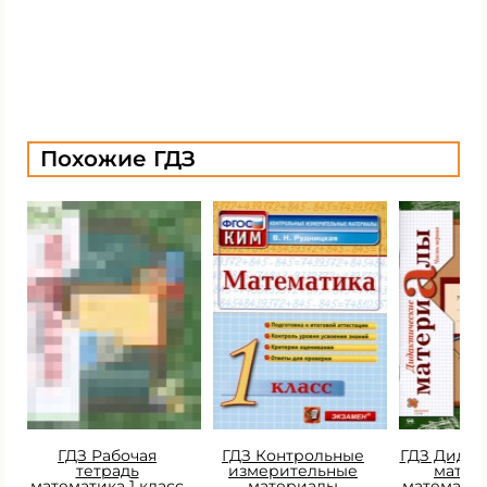
Похожие ГДЗ
ГДЗ Рабочая
ГДЗ Контрольные
ГДЗ Дидак
тетрадь
измерительные
матер
математика 1 класс
материалы
математик