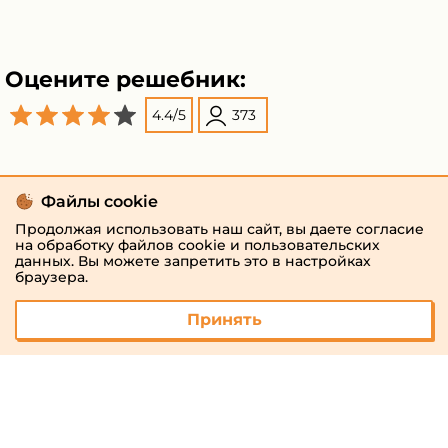
Оцените решебник:
4.4
/
5
373
Файлы cookie
Продолжая использовать наш сайт, вы даете согласие
на обработку файлов cookie и пользовательских
данных. Вы можете запретить это в настройках
браузера.
Принять
© 2026 «megaresheba.ru»
admin@megaresheba.ru
Виртуальный
хостинг от
157,5 руб/