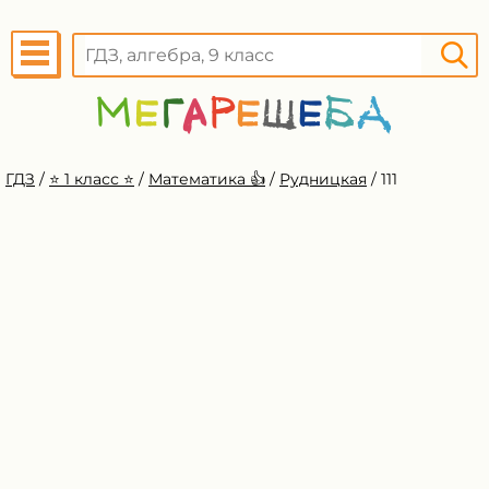
ГДЗ
/
⭐️ 1 класс ⭐️
/
Математика 👍
/
Рудницкая
/
111