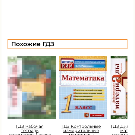
Похожие ГДЗ
ГДЗ Рабочая
ГДЗ Контрольные
ГДЗ Дидак
тетрадь
измерительные
матер
математика 1 класс
материалы
математик