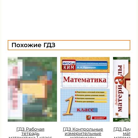
Похожие ГДЗ
ГДЗ Рабочая
ГДЗ Контрольные
ГДЗ Дидак
тетрадь
измерительные
матер
математика 1 класс
материалы
математик