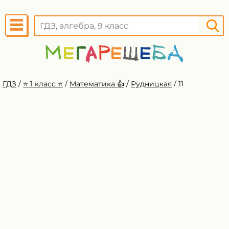
ГДЗ
/
⭐️ 1 класс ⭐️
/
Математика 👍
/
Рудницкая
/
11