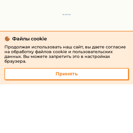
Файлы cookie
Продолжая использовать наш сайт, вы даете согласие
на обработку файлов cookie и пользовательских
данных. Вы можете запретить это в настройках
браузера.
Принять
© 2026 «megaresheba.ru»
admin@megaresheba.ru
Виртуальный
хостинг от
157,5 руб/
мес.