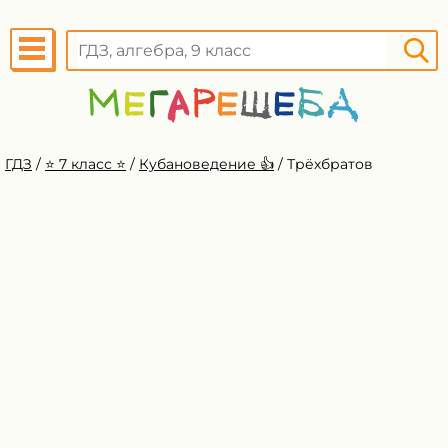
ГДЗ
/
⭐️ 7 класс ⭐️
/
Кубановедение 👍
/
Трёхбратов