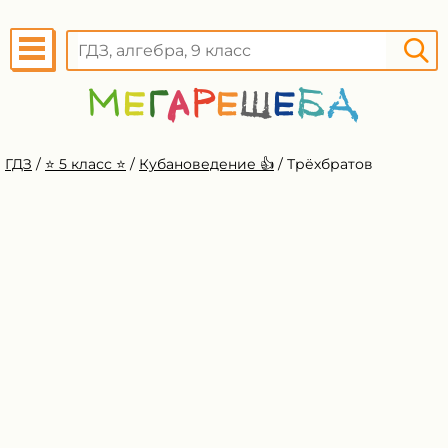
ГДЗ
/
⭐️ 5 класс ⭐️
/
Кубановедение 👍
/
Трёхбратов