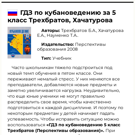
ГДЗ по кубановедению за 5
класс Трехбратов, Хачатурова
Авторы:
Трехбратов Б.А.
,
Хачатурова
Е.А.
,
Науменко Т.А.
.
Издательство:
Перспективы
образования 2008
Тип:
Учебник
Часто школьникам тяжело подстроиться под
новый темп обучения в пятом классе. Они
переживают немалый стресс. У них меняются все
преподаватели, добавляются новые предметы и
заметно увеличивается нагрузка. Неудивительно,
что еще юные ученики не могут правильно
распределить свое время, чтобы качественно
подготовиться к каждой дисциплине. И поэтому по
некоторым предметам у детей начинает падать
успеваемость. Чтобы исправить ситуацию можно
воспользоваться
«ГДЗ по кубановедению 5 класс
Трехбратов (Перспективы образования)».
При