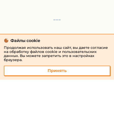
Файлы cookie
Продолжая использовать наш сайт, вы даете согласие
на обработку файлов cookie и пользовательских
данных. Вы можете запретить это в настройках
браузера.
Принять
© 2026 «megaresheba.ru»
admin@megaresheba.ru
Виртуальный
хостинг от
157,5 руб/
мес.