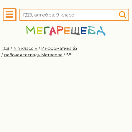
ГДЗ
/
⭐️ 4 класс ⭐️
/
Информатика 👍
/
рабочая тетрадь Матвеева
/
58