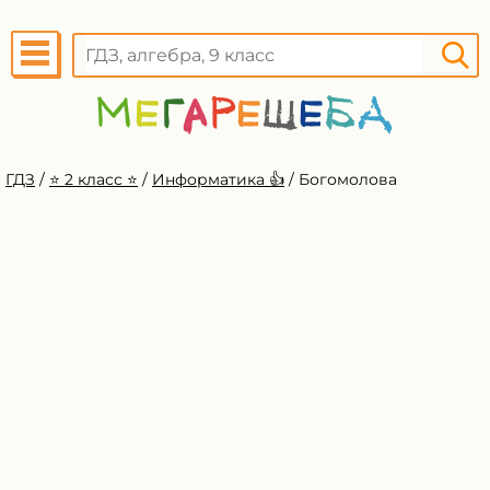
ГДЗ
/
⭐️ 2 класс ⭐️
/
Информатика 👍
/
Богомолова