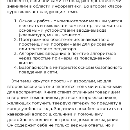
особенно, если они сами не обладают достаточными
знаниями в области информатики. Во втором классе
курс включает следующие темы:
Основы работы с компьютером: малыши учатся
включать и выключать компьютер, знакомятся с
основными устройствами ввода-вывода
(клавиатура, мышь, монитор).
Программное обеспечение: знакомство с
простейшими программами для рисования
или текстового редактора.
Алгоритмы: введение в понятие алгоритмов
через простые примеры из повседневной
жизни.
Безопасность в интернете: основы безопасного
поведения в сети.
Эти темы кажутся простыми взрослым, но для
второклассников они являются новыми и сложными
для восприятия. Книга станет отличным товарищем
и верным помощником для всех второклассников,
желающих получить твёрдую пятёрку по предмету в
конце учебного года. Задачник способен ответить на
каверзный вопрос школьника и помочь ему
достойно выполнить непростое домашнее задание.
Он содержит себе не только верные ответы, но и