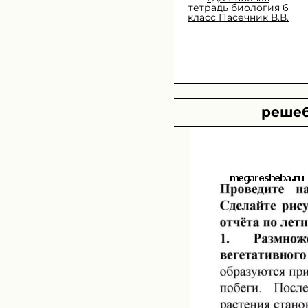
тетрадь биология 6
класс Пасечник В.В.
решеб