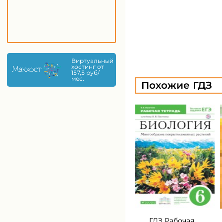
Виртуальный
хостинг от
157,5 руб/
мес.
Похожие ГДЗ
ГДЗ Рабочая