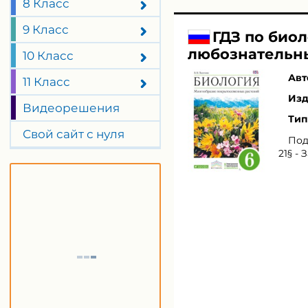
8 Класс
9 Класс
ГДЗ по биол
любознательн
10 Класс
Авт
11 Класс
Изд
Видеорешения
Тип
Свой сайт с нуля
Под
21§ -