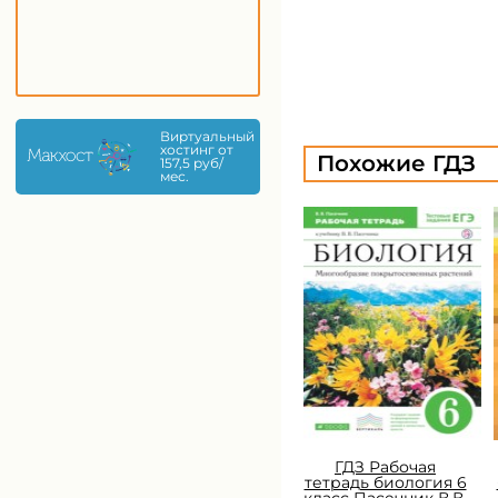
Виртуальный
хостинг от
Похожие ГДЗ
157,5 руб/
мес.
ГДЗ Рабочая
тетрадь биология 6
класс Пасечник В.В.