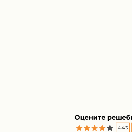
Оцените решеб
4.4
/
5