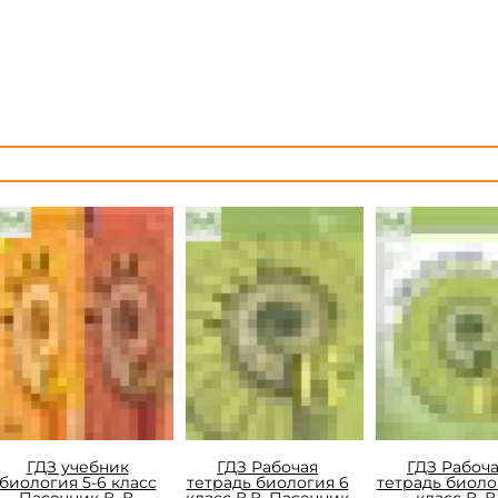
ГДЗ учебник
ГДЗ Рабочая
ГДЗ Рабоч
биология 5-6 класс
тетрадь биология 6
тетрадь биоло
Пасечник В. В.
класс В.В. Пасечник
класс В. В