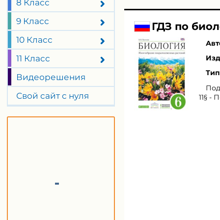
8 Класс
9 Класс
ГДЗ по биол
10 Класс
Авт
11 Класс
Изд
Тип
Видеорешения
Под
Свой сайт с нуля
11§ -