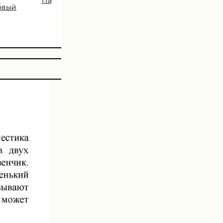
овый
класс Пасечник В.В.