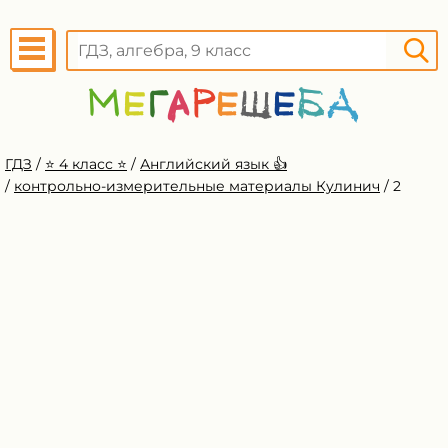
ГДЗ
/
⭐️ 4 класс ⭐️
/
Английский язык 👍
/
контрольно-измерительные материалы Кулинич
/
2